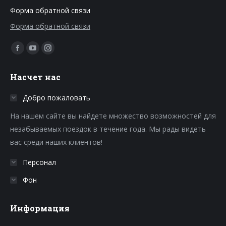
Форма обратной связи
Форма обратной связи
Find us on:
Facebook
YouTube
Instagram
page
page
page
Насчет нас
opens
opens
opens
in
in
in
Добро пожаловать
new
new
new
На нашем сайте вы найдете множество возможностей для
window
window
window
незабываемых поездок в течение года. Мы рады видеть
вас среди наших клиентов!
Персонал
Фон
Информация