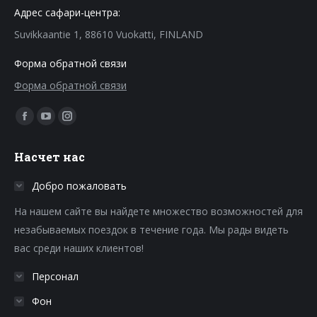
Адрес сафари-центра:
Suvikkaantie 1, 88610 Vuokatti, FINLAND
Форма обратной связи
Форма обратной связи
Find us on:
Facebook
YouTube
Instagram
page
page
page
Насчет нас
opens
opens
opens
in
in
in
Добро пожаловать
new
new
new
На нашем сайте вы найдете множество возможностей для
window
window
window
незабываемых поездок в течение года. Мы рады видеть
вас среди наших клиентов!
Персонал
Фон