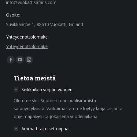
info@vuokattisafaris.com
Osoite:
Suvikkaantie 1, 88610 Vuokatti, Finland
Yhteydenottolomake:
Yhteydenottolomake
Find us on:
Facebook
YouTube
Instagram
page
page
page
Tietoa meistä
opens
opens
opens
in
in
in
Seikkailuja ympäri vuoden
new
new
new
Olemme yksi Suomen monipuolisimmista
window
window
window
safariyrityksistä. Valikoimastamme löytyy laaja tarjonta
ohjelmapalveluita jokaisena vuodenaikana.
Ammattitaitoiset oppaat