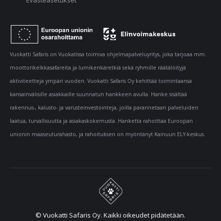
Evästeasetukset
Vuokatti Safaris on Vuokatissa toimiva ohjelmapalveluyritys, joka tarjoaa mm.
moottorikelkkasafareita ja lumikenkäretkiä sekä ryhmille räätälöityjä
aktiviteetteja ympäri vuoden. Vuokatti Safaris Oy kehittää toimintaansa
kansainvälisille asiakkaille suunnatun hankkeen avulla. Hanke sisältää
rakennus-, kalusto- ja varusteinvestointeja, joilla parannetaan palveluiden
laatua, turvallisuutta ja asiakaskokemusta. Hanketta rahoittaa Euroopan
unionin maaseuturahasto, ja rahoituksen on myöntänyt Kainuun ELY-keskus.
© Vuokatti Safaris Oy. Kaikki oikeudet pidätetään.