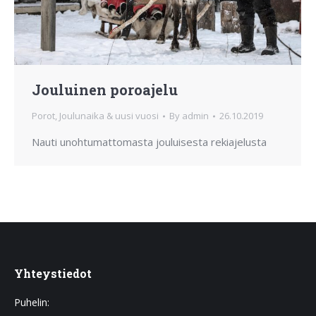
Jouluinen poroajelu
Porot
,
Joulunaika & uusi vuosi
By
admin
26.10.2019
Nauti unohtumattomasta jouluisesta rekiajelusta
Yhteystiedot
Puhelin: