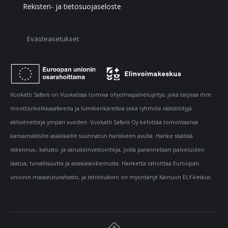
Rekisteri- ja tietosuojaseloste
Evästeasetukset
Vuokatti Safaris on Vuokatissa toimiva ohjelmapalveluyritys, joka tarjoaa mm.
moottorikelkkasafareita ja lumikenkäretkiä sekä ryhmille räätälöityjä
aktiviteetteja ympäri vuoden. Vuokatti Safaris Oy kehittää toimintaansa
kansainvälisille asiakkaille suunnatun hankkeen avulla. Hanke sisältää
rakennus-, kalusto- ja varusteinvestointeja, joilla parannetaan palveluiden
laatua, turvallisuutta ja asiakaskokemusta. Hanketta rahoittaa Euroopan
unionin maaseuturahasto, ja rahoituksen on myöntänyt Kainuun ELY-keskus.