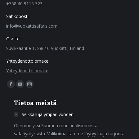
+358 40 9115 323
Sähköposti:
info@vuokattisafaris.com
Osoite:
Suvikkaantie 1, 88610 Vuokatti, Finland
Yhteydenottolomake:
Yhteydenottolomake
Find us on:
Facebook
YouTube
Instagram
page
page
page
Tietoa meistä
opens
opens
opens
in
in
in
Seikkailuja ympäri vuoden
new
new
new
Olemme yksi Suomen monipuolisimmista
window
window
window
safariyrityksistä. Valikoimastamme löytyy laaja tarjonta