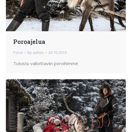
Poroajelua
Porot
By
admin
26.10.2019
Tutustu valloittaviin poroihimme