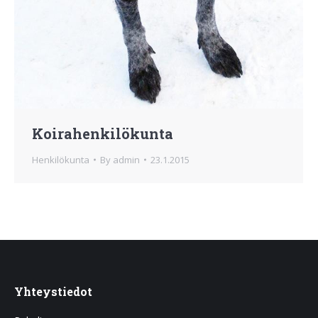
Koirahenkilökunta
Henkilökunta
By
admin
23.1.2015
Yhteystiedot