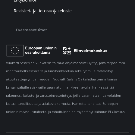
Rekisteri- ja tietosuojaseloste
Evästeasetukset
Vuokatti Safaris on Vuokatissa toimiva ohjelmapalveluyritys, joka tarjoaa mm.
moottorikelkkasafareita ja lumikenkäretkiä sekä ryhmille räätälöityjä
aktiviteetteja ympäri vuoden. Vuokatti Safaris Oy kehittää toimintaansa
kansainvälisille asiakkaille suunnatun hankkeen avulla. Hanke sisältää
rakennus-, kalusto- ja varusteinvestointeja, joilla parannetaan palveluiden
laatua, turvallisuutta ja asiakaskokemusta. Hanketta rahoittaa Euroopan
unionin maaseuturahasto, ja rahoituksen on myöntänyt Kainuun ELY-keskus.