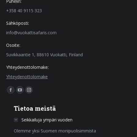
Puhelin:
+358 40 9115 323
Sähköposti:
info@vuokattisafaris.com
Osoite:
Suvikkaantie 1, 88610 Vuokatti, Finland
Yhteydenottolomake:
Yhteydenottolomake
Find us on:
Facebook
YouTube
Instagram
page
page
page
Tietoa meistä
opens
opens
opens
in
in
in
Seikkailuja ympäri vuoden
new
new
new
Olemme yksi Suomen monipuolisimmista
window
window
window